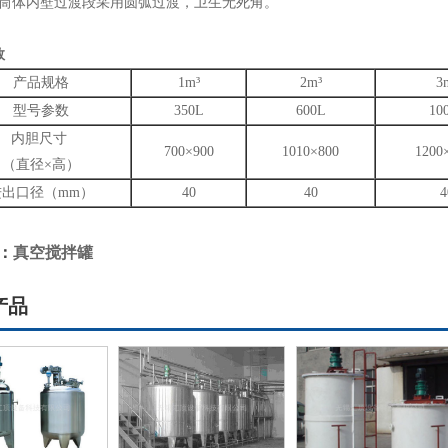
体内壁过渡段采用圆弧过渡，卫生无死角。
数
产品规格
1m³
2m³
3
型号参数
350L
600L
10
内胆尺寸
700×900
1010×800
1200
（直径×高）
进出口径（mm）
40
40
4
：
真空搅拌罐
产品