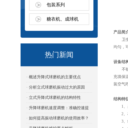
包装系列
糖衣机、成球机
产品简
卫生型
均匀，
热门新闻
设备结
不锈钢
充填保
· 概述升降式球磨机的主要优点
装空气
· 分析立式球磨机振动过大的原因
· 立式升降式球磨机的结构特性
结构特
1、采
· 升降球磨机速度调整：准确控速提
2、材
效的关键
· 如何提高振动球磨机的使用效率？
3、结