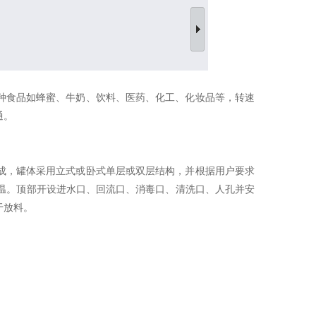
各种食品如蜂蜜、牛奶、饮料、医药、化工、化妆品等，转速
通。
制成，罐体采用立式或卧式单层或双层结构，并根据用户要求
保温。顶部开设进水口、回流口、消毒口、清洗口、人孔并安
于放料。