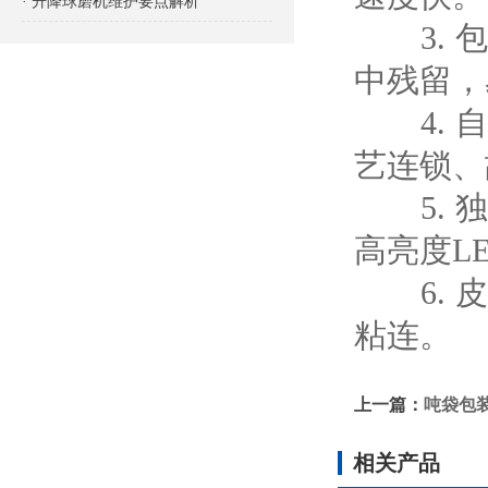
· 升降球磨机维护要点解析
3. 包
中残留，
4. 自
艺连锁、
5. 独
高亮度L
6. 皮
粘连。
上一篇：
吨袋包
相关产品