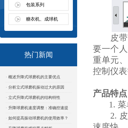
包装系列
糖衣机、成球机
皮带式
要一个人
热门新闻
重单元、
控制仪表
· 概述升降式球磨机的主要优点
· 分析立式球磨机振动过大的原因
产品特点
· 立式升降式球磨机的结构特性
1. 菜
· 升降球磨机速度调整：准确控速提
2. 皮
效的关键
· 如何提高振动球磨机的使用效率？
速度快。