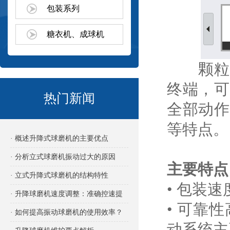
包装系列
糖衣机、成球机
颗粒包
终端，可
热门新闻
全部动作
等特点。
· 概述升降式球磨机的主要优点
· 分析立式球磨机振动过大的原因
主要特点
· 立式升降式球磨机的结构特性
• 包装
· 升降球磨机速度调整：准确控速提
• 可靠性
效的关键
· 如何提高振动球磨机的使用效率？
动系统主要