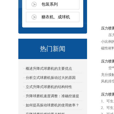
包装系列
糖衣机、成球机
压力喷
压力喷
小比例
热门新闻
磁性材
压力喷
空气经
· 概述升降式球磨机的主要优点
充分接
· 分析立式球磨机振动过大的原因
风机排
· 立式升降式球磨机的结构特性
压力喷
· 升降球磨机速度调整：准确控速提
1、可
效的关键
· 如何提高振动球磨机的使用效率？
2、可