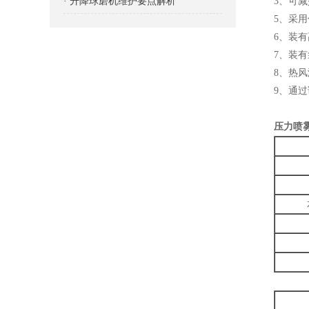
· 升降球磨机维护要点解析
3、可
5、采
6、装
7、装
8、热
9、通
压力喷