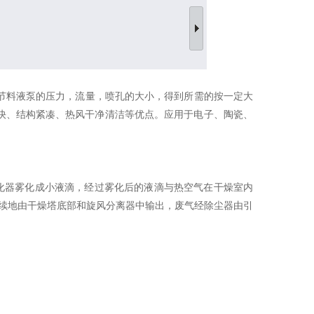
料液泵的压力，流量，喷孔的大小，得到所需的按一定大
快、结构紧凑、热风干净清洁等优点。应用于电子、陶瓷、
雾化器雾化成小液滴，经过雾化后的液滴与热空气在干燥室内
连续地由干燥塔底部和旋风分离器中输出，废气经除尘器由引