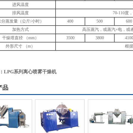
进风温度
排风温度
70-11
水分蒸发量（公斤/小时）
400
500
600
加热方式
高压蒸汽，或蒸汽+电，或
干燥塔直径 （mm）
3500
3800
410
外形尺寸 （m）
根
：
LPG系列离心喷雾干燥机
产品