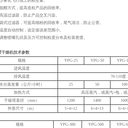
减少雾化飞行线上的粘壁量。
用低帽方式，提高造粒产品的回收率。
有高温过滤器，防止产品交叉污染。
有袋式过滤器，可提高细粉的回收率，尾气清洁，防止公害。
风温度自动控制，设定值误差范围小。
过调整喷嘴孔径及压力可控制粒度分布及松装密度。
雾干燥机技术参数
规格
YPG-25
YPG-50
YPG-1
进风温度
排风温度
70-11
水分蒸发量（公斤/小时）
25
50
100
加热方式
高压蒸汽，或蒸汽+电，
干燥塔直径 （mm）
1200
1400
160
外形尺寸 （m）
5×4×12
6×4×13
6×4×
规格
YPG-380
YPG-500
YPG-6