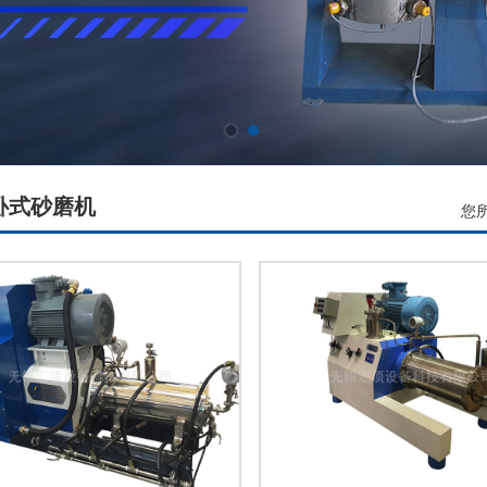
卧式砂磨机
您