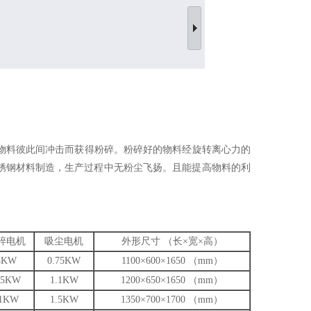
料彼此间冲击而获得粉碎。粉碎好的物料经旋转离心力的
锈钢材料制造，生产过程中无粉尘飞扬。且能提高物料的利
碎电机
吸尘电机
外形尺寸 （长×宽×高）
4KW
0.75KW
1100×600×1650 （mm）
.5KW
1.1KW
1200×650×1650 （mm）
1KW
1.5KW
1350×700×1700 （mm）