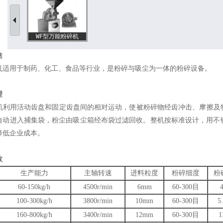
WF型万能粉碎机
途
用于制药、化工、食品等行业，是粉碎与吸尘为一体的粉碎设备。
理
用活动齿盘和固定齿盘间的相对运动，使被粉碎物经齿冲击、摩擦及物
自动进入捕集袋，粉尘由吸尘箱经布袋过滤回收。整机按标准设计，用不
降低企业成本。
数
生产能力
主轴转速
进料粒度
粉碎细度
粉
60-150kg/h
4500r/min
6mm
60-300目
100-300kg/h
3800r/min
10mm
60-300目
5
160-800kg/h
3400r/min
12mm
60-300目
1