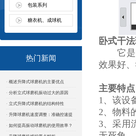
包装系列
糖衣机、成球机
卧式干法
它是物
热门新闻
效果好、
· 概述升降式球磨机的主要优点
主要特点
· 分析立式球磨机振动过大的原因
1、该设
· 立式升降式球磨机的结构特性
2、物料
· 升降球磨机速度调整：准确控速提
3、采用
效的关键
· 如何提高振动球磨机的使用效率？
无死角。