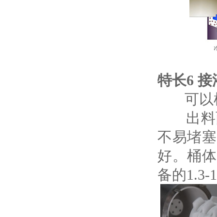
特长6 
可以根
出料面积
不易堵塞
好。桶体
备的1.